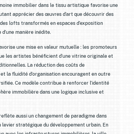
moine immobilier dans le tissu artistique favorise une
 autant apprécier des œuvres d’art que découvrir des
 des lofts transformés en espaces d’exposition
 d’une manière inédite.
avorise une mise en valeur mutuelle : les promoteurs
ue les artistes bénéficient d’une vitrine originale et
ditionnelles. La réduction des coûts de
t la fluidité d’organisation encouragent en outre
ifiée. Ce modèle contribue à renforcer l’identité
sphère immobilière dans une logique inclusive et
r reflète aussi un changement de paradigme dans
un levier stratégique du développement urbain. En
e avec les infrastructures immobilières, la ville