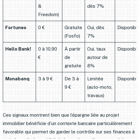
&
dès 7%
Freedom)
Fortuneo
0 €
Gratuite
Oui, dès
Disponibl
(Fosfo)
7%
Hello Bank!
0 à 10,90
À partir
Oui, taux
Disponibl
€
de
autour de
gratuite
8%
Monabanq
3 à 9 €
De 3 à
Limitée
Disponibl
9 €
(auto-moto,
travaux)
Ces signaux montrent bien que l’épargne liée au projet
immobilier bénéficie d’un contexte bancaire particulièrement
favorable qui permet de garder le contrôle sur ses finances à