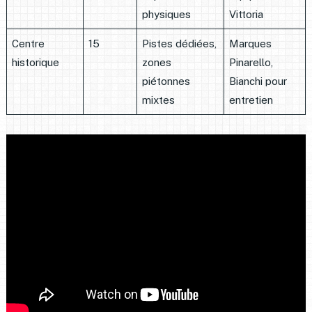
physiques
Vittoria
Centre
15
Pistes dédiées,
Marques
historique
zones
Pinarello,
piétonnes
Bianchi pour
mixtes
entretien