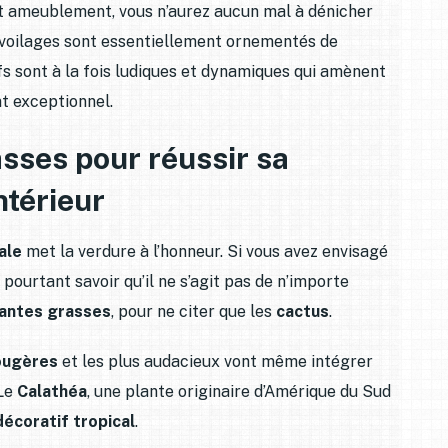
et ameublement, vous n’aurez aucun mal à dénicher
 voilages sont essentiellement ornementés de
fs sont à la fois ludiques et dynamiques qui amènent
t exceptionnel.
asses pour réussir sa
ntérieur
ale
met la verdure à l’honneur. Si vous avez envisagé
 pourtant savoir qu’il ne s’agit pas de n’importe
lantes grasses
, pour ne citer que les
cactus
.
ougères
et les plus audacieux vont même intégrer
 Le
Calathéa
, une plante originaire d’Amérique du Sud
décoratif tropical
.